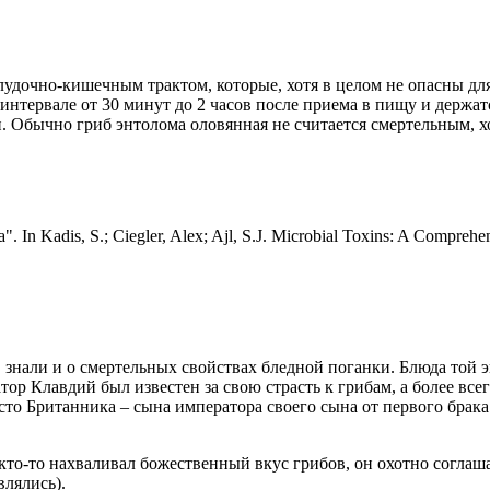
лудочно-кишечным трактом, которые, хотя в целом не опасны д
 интервале от 30 минут до 2 часов после приема в пищу и держа
 Обычно гриб энтолома оловянная не считается смертельным, х
". In Kadis, S.; Ciegler, Alex; Ajl, S.J. Microbial Toxins: A Compre
знали и о смертельных свойствах бледной поганки. Блюда той э
р Клавдий был известен за свою страсть к грибам, а более всего
сто Британника – сына императора своего сына от первого брак
 кто-то нахваливал божественный вкус грибов, он охотно соглаш
влялись).