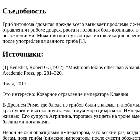
Съедобность
Гриб энтолома ядовитая прежде всего вызывает проблемы с же
отравления грибом: диарея, рвота и головная боль возникают в
осложнениями. Может возникнуть острая интоксикация печени.
после употребления данного гриба [1].
Источники:
[1] Benedict, Robert G. (1972). "Mushroom toxins other than Amanita
Academic Press. pp. 281–320.
9 мая, 2017
Это интересно: Коварное отравление императора Клавдия
В Древнем Риме, где блюда из грибов были знакомы и любимы, 
краснушек и высоко почитаемого мухомора цезарского. Императо
жизнью. Его супруга Агрипина, торопясь увидеть на троне вме
бледными поганками.
Нерон не был образцовым императором, зато всякий раз, когда
богам, поев грибы (римские императоры после смерти обожест