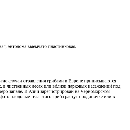
ая, энтолома выемчато-пластинковая.
ногие случаи отравления грибами в Европе приписываются
х, в лиственных лесах или вблизи парковых насаждений под
еверо-западе. В Азии зарегистрирован на Черноморском
фото плодовые тела этого гриба растут поодиночке или в