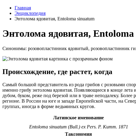
Главная
Энциклопедия
Энтолома ядовитая, Entoloma sinuatum
Энтолома ядовитая, Entoloma
Синонимы: розовопластинник ядовитый, розовопластинник гиг
Происхождение, где растет, когда
Самый большой представитель из рода грибов с розовыми спор
именно грибу энтолома ядовитая. Появляющиеся в конце лета 
дубом, буком, реже под березой или в траве неподалеку. Боле
регионе. В России на юге и западе Европейской части, на Сев
группах, иногда в форме ведьминых кругов.
Латинское именование
Entoloma sinuatum
(Bull.)
ex
Pers.
P. Kumm.
1871
Таксономия