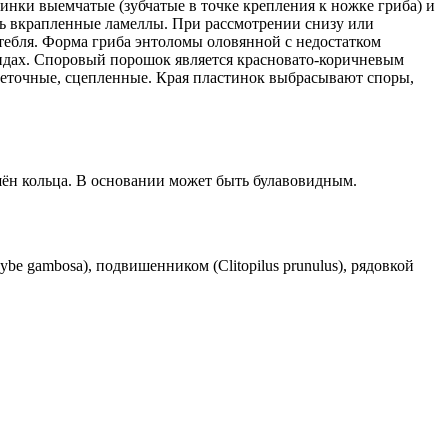
инки выемчатые (зубчатые в точке крепления к ножке гриба) и
сть вкрапленные
ламеллы
. При рассмотрении снизу или
стебля. Форма гриба энтоломы оловянной с недостатком
ландах. Споровый порошок является красновато-коричневым
еточные, сцепленные. Края пластинок выбрасывают споры,
ишён кольца. В основании может быть булавовидным.
e gambosa), подвишенником (Clitopilus prunulus), рядовкой