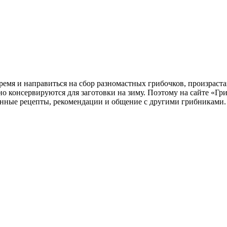
время и направиться на сбор разномастных грибочков, произрас
но консервируются для заготовки на зиму. Поэтому на сайте «Г
енные рецепты, рекомендации и общение с другими грибниками.