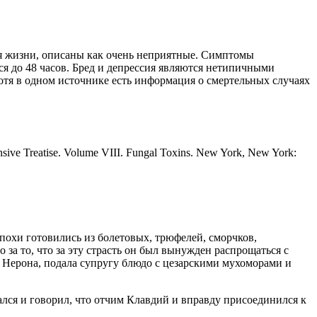
ля жизни, описаны как очень неприятные. Симптомы
тся до 48 часов. Бред и депрессия являются нетипичными
отя в одном источнике есть информация о смертельных случаях
hensive Treatise. Volume VIII. Fungal Toxins. New York, New York:
похи готовились из болетовых, трюфелей, сморчков,
 за то, что за эту страсть он был вынужден распрощаться с
а Нерона, подала супругу блюдо с цезарскими мухоморами и
ался и говорил, что отчим Клавдий и вправду присоединился к