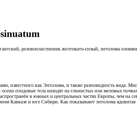
 sinuatum
антский, розовопластинник желтовато-сизый, энтолома оловянн
ами, известного как Энтолома, и также разновидность вида. М
и осени плодовые тела находят на глинистых или меловых почва
е распространён в южных и центральных частях Европы, чем на с
ерном Кавказе и юге Сибири. Как показывают энтолома ядовитая 