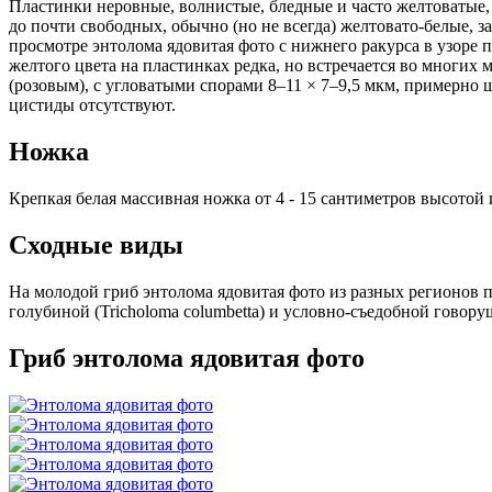
Пластинки неровные, волнистые, бледные и часто желтоватые, 
до почти свободных, обычно (но не всегда) желтовато-белые,
просмотре энтолома ядовитая фото с нижнего ракурса в узоре 
желтого цвета на пластинках редка, но встречается во многи
(розовым), с угловатыми
спорами
8–11 × 7–9,5 мкм, примерно 
цистиды
отсутствуют.
Ножка
Крепкая белая массивная ножка от 4 - 15 сантиметров высотой 
Сходные виды
На молодой гриб энтолома ядовитая фото из разных регионов по
голубиной (Tricholoma columbetta) и условно-съедобной говоруш
Гриб энтолома ядовитая фото