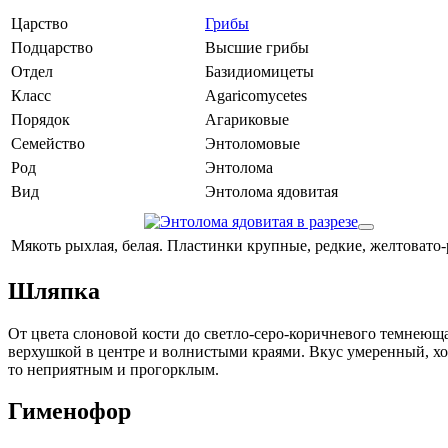
Царство
Грибы
Подцарство
Высшие грибы
Отдел
Базидиомицеты
Класс
Agaricomycetes
Порядок
Агариковые
Семейство
Энтоломовые
Род
Энтолома
Вид
Энтолома ядовитая
Мякоть рыхлая, белая. Пластинки крупные, редкие, желтовато-
Шляпка
От цвета слоновой кости до светло-серо-коричневого темнеющая
верхушкой в центре и волнистыми краями. Вкус умеренный, хо
то неприятным и прогорклым.
Гименофор