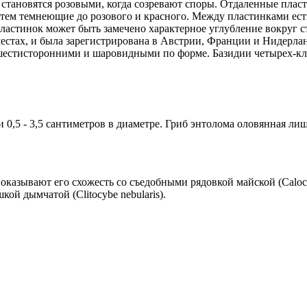
становятся розовыми, когда созревают споры. Отдаленные пласт
 затем темнеющие до розового и красного. Между пластинками е
пластинок может быть замечено характерное углубление вокруг 
х местах, и была зарегистрирована в Австрии, Франции и Нидер
шестисторонними и шаровидными по форме. Базидии четырех-кл
и 0,5 - 3,5 сантиметров в диаметре. Гриб энтолома оловянная л
казывают его схожесть со съедобными рядовкой майской (Calocyb
кой дымчатой (Clitocybe nebularis).